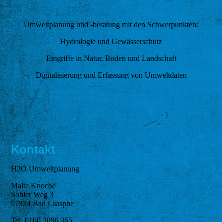
Umweltplanung und -beratung mit den Schwerpunkten:
Hydrologie und Gewässerschutz
Eingriffe in Natur, Boden und Landschaft
Digitalisierung und Erfassung von Umweltdaten
Kontakt
H2Ö Umweltplanung
Malte Knoche
Sohler Weg 3
57334 Bad Laasphe
Tel. 0160 3096 365