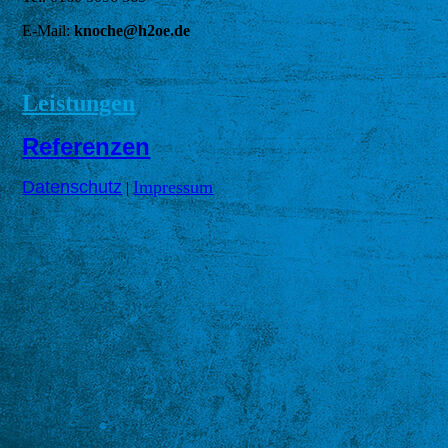
E-Mail:
knoche@h2oe.de
Leistungen
Referenzen
Datenschutz
Impressum
|